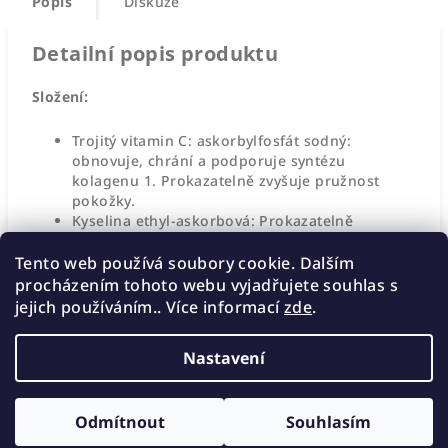
Popis
Diskuze
Detailní popis produktu
Složení:
Trojitý vitamin C: askorbylfosfát sodný:
obnovuje, chrání a podporuje syntézu
kolagenu 1. Prokazatelně zvyšuje pružnost
pokožky.
Kyselina ethyl-askorbová: Prokazatelně
zabraňuje poškození DNA způsobenému
znečištěním životního prostředí, obnovuje
Tento web používá soubory cookie. Dalším
buňky, zabraňuje hyperpigmentaci, rozjasňuje
procházením tohoto webu vyjadřujete souhlas s
pleť.
jejich používáním.. Více informací
zde
.
Nastavení
Z
Copyright 2026
Eletaskin
. Všechna práva vyhrazena.
á
Odmítnout
Souhlasím
Vytvořil Shoptet