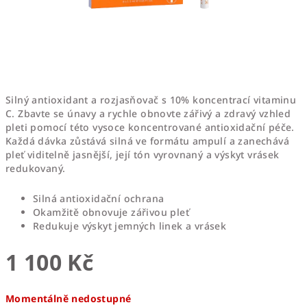
Silný antioxidant a rozjasňovač s 10% koncentrací vitaminu
C. Zbavte se únavy a rychle obnovte zářivý a zdravý vzhled
pleti pomocí této vysoce koncentrované antioxidační péče.
Každá dávka zůstává silná ve formátu ampulí a zanechává
pleť viditelně jasnější, její tón vyrovnaný a výskyt vrásek
redukovaný.
Silná antioxidační ochrana
Okamžitě obnovuje zářivou pleť
Redukuje výskyt jemných linek a vrásek
1 100 Kč
Měrná
Momentálně nedostupné
cena: