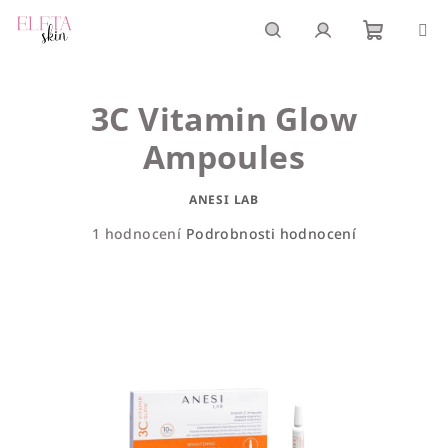
Přejít
na
obsah
Nákupn
Hledat
Přihlášení
3C Vitamin Glow
košík
Ampoules
ANESI LAB
Průměrné
1 hodnocení
Podrobnosti hodnocení
hodnocení
produktu
je
4,0
z
5
hvězdiček.