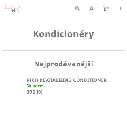
Přejít
na
obsah
Nákupn
Hledat
Přihlášení
Kondicionéry
košík
Nejprodávanější
RICH REVITALIZING CONDITIONER
Skladem
390 Kč
Ř