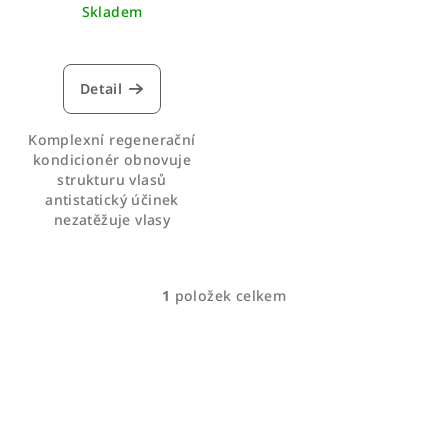
u
Skladem
k
t
ů
Detail
Komplexní regenerační
kondicionér obnovuje
strukturu vlasů
antistatický účinek
nezatěžuje vlasy
1
položek celkem
O
v
l
á
d
a
c