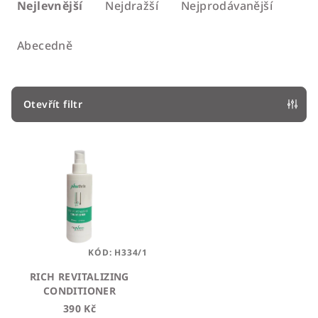
a
Nejlevnější
Nejdražší
Nejprodávanější
z
e
Abecedně
n
í
p
Otevřít filtr
r
V
o
ý
d
p
u
i
k
s
t
p
ů
KÓD:
H334/1
r
o
RICH REVITALIZING
CONDITIONER
d
390 Kč