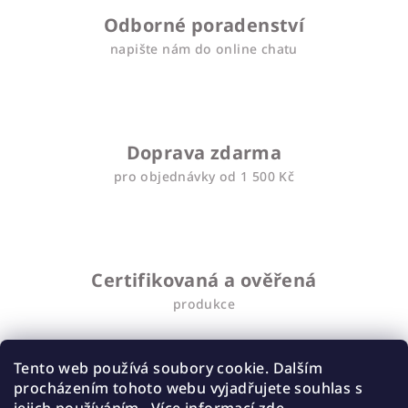
í
Odborné poradenství
p
napište nám do online chatu
r
v
k
y
v
Doprava zdarma
ý
pro objednávky od 1 500 Kč
p
i
s
u
Certifikovaná a ověřená
produkce
Tento web používá soubory cookie. Dalším
procházením tohoto webu vyjadřujete souhlas s
Přes 3000