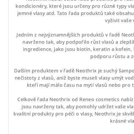
kondicionéry, které jsou určeny pro různé typy vla
jemné vlasy atd. Tato řada produktů také obsahuj
vyživit vaše 
Jedním z nejvýznamnějších produktů v řadě Neothr
navrženo tak, aby podpořilo růst vlasů a zlepšil
ingredience, jako jsou biotin, keratin a kofein
podporu růstu a zd
Dalším produktem v řadě Neothrix je suchý šampo
nečistoty z vlasů, aniž byste museli vlasy umýt vod
kteří mají málo času na mytí vlasů nebo pro ty,
Celkově řada Neothrix od Reneo cosmetics nabízí 
jsou navrženy tak, aby pomohly udržet vaše vla
kvalitní produkty pro péči o vlasy, Neothrix je skv
krásné vla