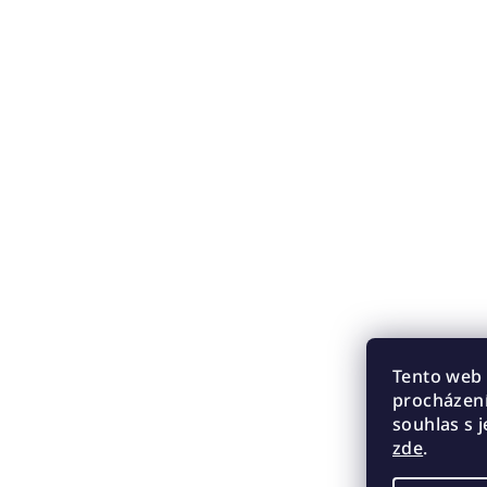
Tento web 
procházení
souhlas s j
zde
.