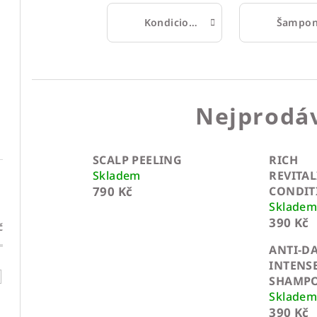
Kondicionéry
Šampo
Nejprodáv
SCALP PEELING
RICH
Skladem
REVITAL
790 Kč
CONDIT
Sklade
390 Kč
č
ANTI-D
INTENS
SHAMP
Sklade
390 Kč