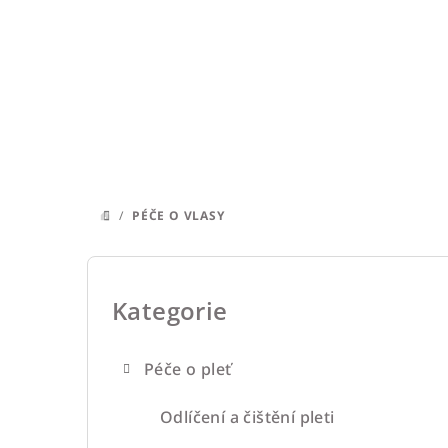
Přejít
na
obsah
/
PÉČE O VLASY
DOMŮ
P
o
Kategorie
Přeskočit
kategorie
s
Péče o pleť
t
r
Odlíčení a čištění pleti