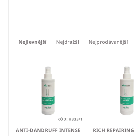
Ř
Nejlevnější
Nejdražší
Nejprodávanější
a
z
V
e
ý
n
p
í
i
p
s
r
p
KÓD:
H333/1
o
ANTI-DANDRUFF INTENSE
RICH REPAIRIN
r