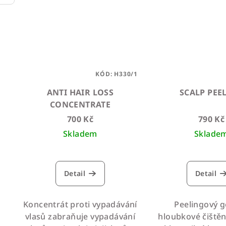
KÓD:
H330/1
ANTI HAIR LOSS
SCALP PEE
CONCENTRATE
700 Kč
790 Kč
Skladem
Sklade
Průměrné
hodnocení
Detail
Detail
produktu
je
5,0
Koncentrát proti vypadávání
Peelingový g
z
vlasů zabraňuje vypadávání
hloubkové čiště
5