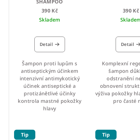
d
SHAMPOO
o
u
390 Kč
390 Kč
d
Skladem
Sklade
k
u
t
k
Detail
Detail
ů
t
Šampon proti lupům s
Komplexní reg
ů
antiseptickým účinkem
šampon důk
intenzivní antimykotický
odstranění ne
ANTE
účinek antiseptické a
obnovení strukt
protizánětlivé účinky
výživa pokožky h
kontrola mastné pokožky
pro časté 
hlavy
Tip
Tip