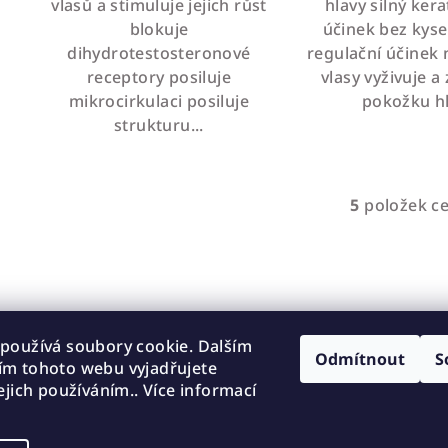
vlasů a stimuluje jejich růst
hlavy silný kera
hvězdiček.
blokuje
účinek bez kyse
dihydrotestosteronové
regulační účinek 
receptory posiluje
vlasy vyživuje a
mikrocirkulaci posiluje
pokožku h
strukturu...
5
položek c
O
v
l
á
d
používá soubory cookie. Dalším
a
Odmítnout
S
m tohoto webu vyjadřujete
c
Odborné poraden
ejich používáním.. Více informací
í
napište nám do online 
p