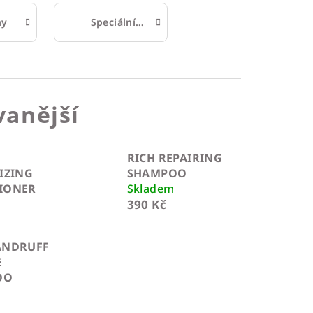
ny
Speciální péče o vlasy
anější
RICH REPAIRING
IZING
SHAMPOO
IONER
Skladem
m
390 Kč
ANDRUFF
E
OO
m