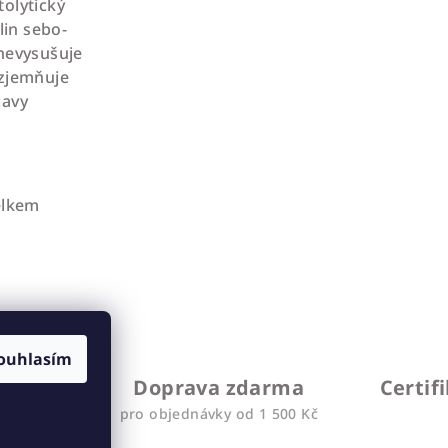
tolytický
lin sebo-
nevysušuje
 zjemňuje
lavy
elkem
ouhlasím
ství
Doprava zdarma
Certif
chatu
pro objednávky od 1 500 Kč