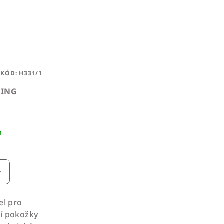
KÓD:
H331/1
LING
m
el pro
ní pokožky