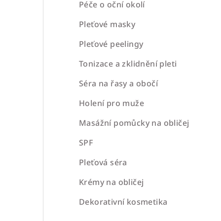
a
Péče o oční okolí
n
Pleťové masky
n
Pleťové peelingy
í
Tonizace a zklidnění pleti
p
Séra na řasy a obočí
a
Holení pro muže
n
Masážní pomůcky na obličej
e
SPF
l
Pleťová séra
Krémy na obličej
Dekorativní kosmetika