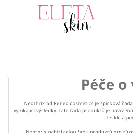
Péče o 
Neothrix od Reneo cosmetics je špičková řada 
vynikající výsledky. Tato řada produktů je navržen
lesklé a pe
Neothrix nabízí celou řadu produktů pro růz