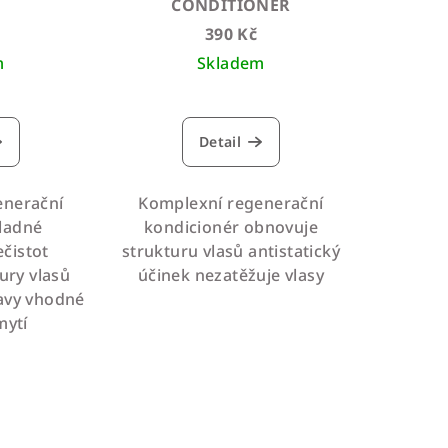
CONDITIONER
390 Kč
m
Skladem
Detail
enerační
Komplexní regenerační
ladné
kondicionér obnovuje
čistot
strukturu vlasů antistatický
ury vlasů
účinek nezatěžuje vlasy
lavy vhodné
mytí