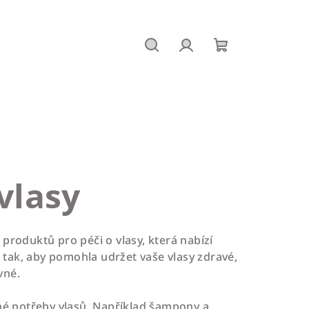
Hledat
Přihlášení
Nákupní
košík
vlasy
produktů pro péči o vlasy, která nabízí
a tak, aby pomohla udržet vaše vlasy zdravé,
vné.
né potřeby vlasů. Například šampony a