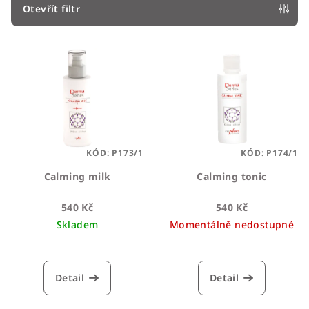
p
Otevřít filtr
r
V
o
ý
d
p
u
i
k
s
t
p
ů
KÓD:
P173/1
KÓD:
P174/1
r
o
Calming milk
Calming tonic
d
540 Kč
540 Kč
u
Skladem
Momentálně nedostupné
k
Průměrné
t
hodnocení
ů
produktu
Detail
Detail
je
3,9