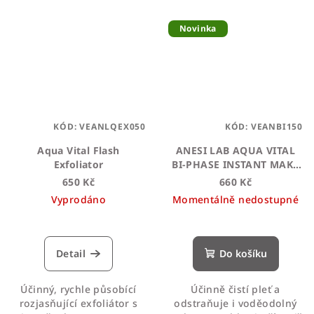
Novinka
KÓD:
VEANLQEX050
KÓD:
VEANBI150
Aqua Vital Flash
ANESI LAB AQUA VITAL
Exfoliator
BI-PHASE INSTANT MAKE
UP REMOVER
650 Kč
660 Kč
Vyprodáno
Momentálně nedostupné
Průměrné
Průměrné
hodnocení
hodnocení
produktu
produktu
Detail
Do košíku
je
je
5,0
5,0
Účinný, rychle působící
Účinně čistí pleť a
z
z
rozjasňující exfoliátor s
odstraňuje i voděodolný
5
5