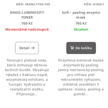
KÓD:
VEANLT150/150
KÓD:
H104/1
ANESI-LUMINOSITY
Soft - peeling enzyme
TONER
mask
760 Kč
760 Kč
Momentálně nedostupné
Skladem
Průměrné
hodnocení
produktu
Detail
Do košíku
je
4,1
Tonizující pleťová voda,
Enzymová krémová maska
z
která stimuluje obnovu
enzymatický peeling
5
kožních buněk. Obsahuje
jemný mechanický peeling
hvězdiček.
výtažek z kaktusu nopál,
pro citlivou pleť
enzymatický exfoliant, a
mikroreliéfní vyhlazení,
fucogel, hydratační a
viditelné zesvětlení 3
revitalizační složku.
aplikace: maska, peeling a
Připravuje...
gomáž...