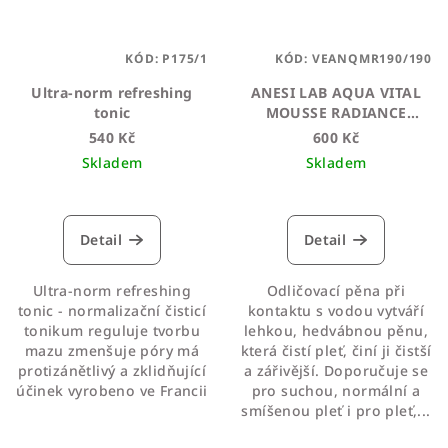
KÓD:
P175/1
KÓD:
VEANQMR190/190
Ultra-norm refreshing
ANESI LAB AQUA VITAL
tonic
MOUSSE RADIANCE
FOAMING CLEANSER
540 Kč
600 Kč
Skladem
Skladem
Průměrné
hodnocení
produktu
Detail
Detail
je
4,6
Ultra-norm refreshing
Odličovací pěna při
z
tonic - normalizační čisticí
kontaktu s vodou vytváří
5
tonikum reguluje tvorbu
lehkou, hedvábnou pěnu,
hvězdiček.
mazu zmenšuje póry má
která čistí pleť, činí ji čistší
protizánětlivý a zklidňující
a zářivější. Doporučuje se
účinek vyrobeno ve Francii
pro suchou, normální a
smíšenou pleť i pro pleť,...