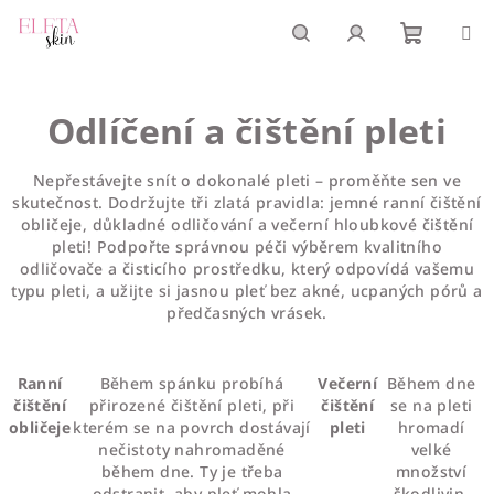
Přejít
na
obsah
Nákupn
Hledat
Přihlášení
Odlíčení a čištění pleti
košík
Nepřestávejte snít o dokonalé pleti – proměňte sen ve
skutečnost. Dodržujte tři zlatá pravidla: jemné ranní čištění
obličeje, důkladné odličování a večerní hloubkové čištění
pleti! Podpořte správnou péči výběrem kvalitního
odličovače a čisticího prostředku, který odpovídá vašemu
typu pleti, a užijte si jasnou pleť bez akné, ucpaných pórů a
předčasných vrásek.
Ranní
Během spánku probíhá
Večerní
Během dne
čištění
přirozené čištění pleti, při
čištění
se na pleti
obličeje
kterém se na povrch dostávají
pleti
hromadí
nečistoty nahromaděné
velké
během dne. Ty je třeba
množství
odstranit, aby pleť mohla
škodlivin.