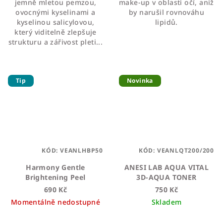
jemně mletou pemzou,
make-up v oblasti očí, aniž
hvězdiček.
hvězdiček.
ovocnými kyselinami a
by narušil rovnováhu
kyselinou salicylovou,
lipidů.
který viditelně zlepšuje
strukturu a zářivost pleti...
Tip
Novinka
KÓD:
VEANLHBP50
KÓD:
VEANLQT200/200
Harmony Gentle
ANESI LAB AQUA VITAL
Brightening Peel
3D-AQUA TONER
690 Kč
750 Kč
Momentálně nedostupné
Skladem
Průměrné
Průměrné