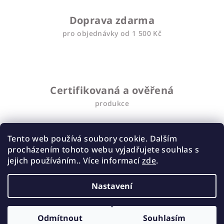
p
i
Doprava zdarma
s
u
pro objednávky od 1 500 Kč
Certifikovaná a ověřená
produkce
Tento web používá soubory cookie. Dalším
procházením tohoto webu vyjadřujete souhlas s
Přes 3000
jejich používáním.. Více informací
zde
.
výdejních míst
Nastavení
Z
Copyright 2026
Eletaskin
. Všechna práva vyhrazena.
á
Odmítnout
Souhlasím