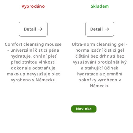
Vyprodáno
Skladem
Průměrné
Průměrné
hodnocení
hodnocení
produktu
produktu
Detail
Detail
je
je
4,8
4,2
Comfort cleansing mousse
Ultra-norm cleansing gel -
z
z
- univerzální čisticí pěna
normalizační čisticí gel
5
5
hydratuje, chrání pleť
čištění bez drhnutí bez
hvězdiček.
hvězdiček.
před ztrátou vlhkosti
vysušování protizánětlivý
dokonale odstraňuje
a stahující účinek
make-up nevysušuje pleť
hydratace a zjemnění
vyrobeno v Německu
pokožky vyrobeno v
Německu
Novinka