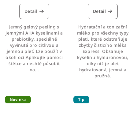
hodnocení
hodnocení
produktu
produktu
Detail
Detail
je
je
5,0
4,0
Jemný gelový peeling s
Hydratační a tonizační
z
z
jemnými AHA kyselinami a
mléko pro všechny typy
5
5
prebiotiky, speciálně
pleti, které odstraňuje
hvězdiček.
hvězdiček.
vyvinutá pro citlivou a
zbytky čisticího mléka
jemnou pleť. Lze použít v
Express. Obsahuje
okolí očí.Aplikujte pomocí
kyselinu hyaluronovou,
štětce a nechtě působit
díky níž je pleť
na...
hydratovaná, jemná a
pružná.
Novinka
Tip