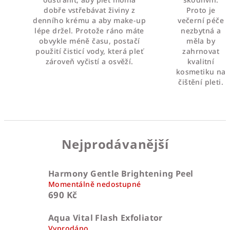
dobře vstřebávat živiny z
Proto je
denního krému a aby make-up
večerní péče
lépe držel. Protože ráno máte
nezbytná a
obvykle méně času, postačí
měla by
použití čisticí vody, která pleť
zahrnovat
zároveň vyčistí a osvěží.
kvalitní
kosmetiku na
čištění pleti.
Nejprodávanější
Harmony Gentle Brightening Peel
Momentálně nedostupné
690 Kč
Aqua Vital Flash Exfoliator
Vyprodáno