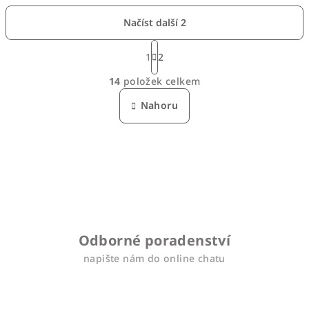
Načíst další 2
S
t
1
2
O
r
14
položek celkem
á
v
n
l
Nahoru
k
á
o
d
v
a
á
n
c
í
í
p
r
v
Odborné poradenství
k
napište nám do online chatu
y
v
ý