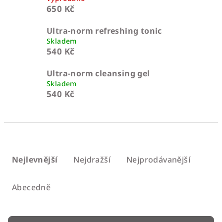
650 Kč
Ultra-norm refreshing tonic
Skladem
540 Kč
Ultra-norm cleansing gel
Skladem
540 Kč
Ř
a
Nejlevnější
Nejdražší
Nejprodávanější
z
e
Abecedně
n
í