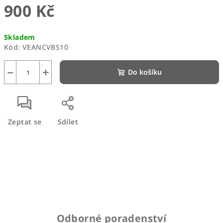
900 Kč
Měrná
Skladem
cena:
Kód:
VEANCVBS10
−
+
Do košíku
Zeptat se
Sdílet
Odborné poradenství