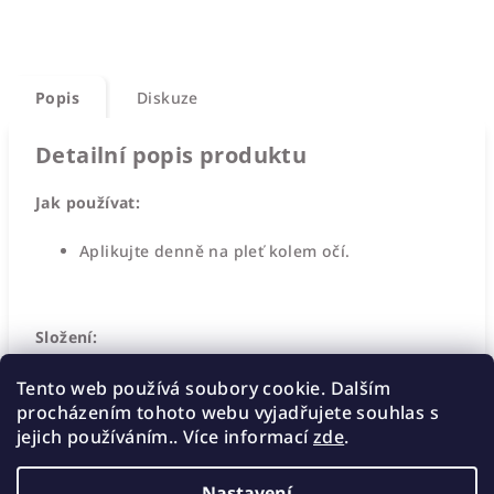
Popis
Diskuze
Detailní popis produktu
Jak používat:
Aplikujte denně na pleť kolem očí.
Složení:
Peptidy
Tento web používá soubory cookie. Dalším
Vitamin C
procházením tohoto webu vyjadřujete souhlas s
Extrakt z kmenových buněk orchideje.
jejich používáním.. Více informací
zde
.
Nastavení