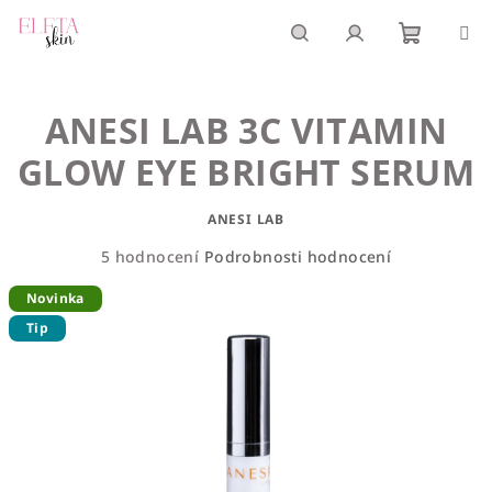
Přejít
na
obsah
Nákupn
Hledat
Přihlášení
ANESI LAB 3C VITAMIN
košík
GLOW EYE BRIGHT SERUM
ANESI LAB
Průměrné
5 hodnocení
Podrobnosti hodnocení
hodnocení
Novinka
produktu
je
Tip
5,0
z
5
hvězdiček.