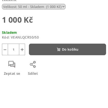
VARIANTA:
1 000 Kč
Měrná
Skladem
cena:
Kód:
VEANLQCR50/50
−
+
Do košíku
Zeptat se
Sdílet