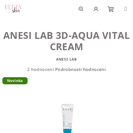
Přejít
na
obsah
Nákupn
Hledat
Přihlášení
ANESI LAB 3D-AQUA VITAL
košík
CREAM
ANESI LAB
Průměrné
2 hodnocení
Podrobnosti hodnocení
hodnocení
Novinka
produktu
je
5,0
z
5
hvězdiček.