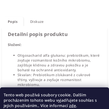
Popis
Diskuze
Detailní popis produktu
Složení:
Oligosacharid alfa glukanu: prebiotikum, které
zvyšuje rozmanitost kožního mikrobiomu,
zajišťuje klidnou a zdravou pokožku a je
bohaté na ochranné antioxidanty.
Skvalan: Prebiotikum získávané z cukrové
třtiny, vyživuje a zvyšuje rozmanitost
mikrobiomu.
Glycerin: Zvlhčující látka, která hydratuje a
zjemňuje pokožku.
Tento web používá soubory cookie. Dalším
Olivový olej: Bohatý na mastné kyseliny, vitamin
procházením tohoto webu vyjadřujete souhlas s
E a K pro zlepšení pružnosti pokožky.
jejich používáním.. Více informací
zde
.