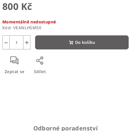
800 Kč
Měrná
Momentálně nedostupné
cena:
Kód:
VEANLHSM50
−
+
Do košíku
Zeptat se
Sdílet
Odborné poradenství