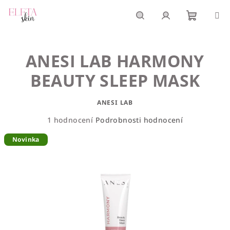
Přejít
na
obsah
Nákupn
Hledat
Přihlášení
ANESI LAB HARMONY
košík
BEAUTY SLEEP MASK
ANESI LAB
Průměrné
1 hodnocení
Podrobnosti hodnocení
hodnocení
Novinka
produktu
je
5,0
z
5
hvězdiček.