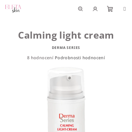
Přejít
na
obsah
Nákupn
Hledat
Přihlášení
Calming light cream
košík
DERMA SERIES
Průměrné
8 hodnocení
Podrobnosti hodnocení
hodnocení
produktu
je
4,4
z
5
hvězdiček.