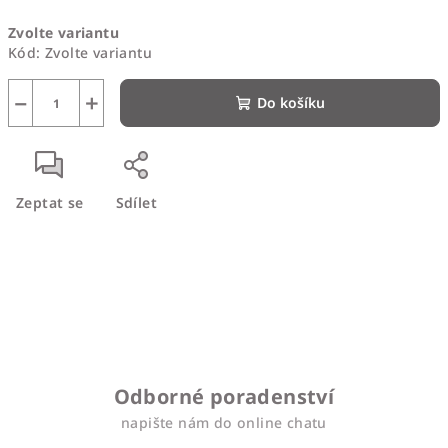
Měrná
Zvolte variantu
cena:
Kód:
Zvolte variantu
−
+
Do košíku
Zeptat se
Sdílet
Odborné poradenství
napište nám do online chatu