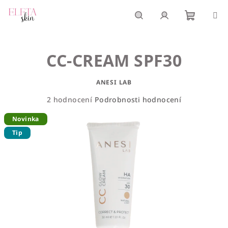
Přejít
na
obsah
Nákupn
Hledat
Přihlášení
CC-CREAM SPF30
košík
ANESI LAB
Průměrné
2 hodnocení
Podrobnosti hodnocení
hodnocení
Novinka
produktu
je
Tip
5,0
z
5
hvězdiček.