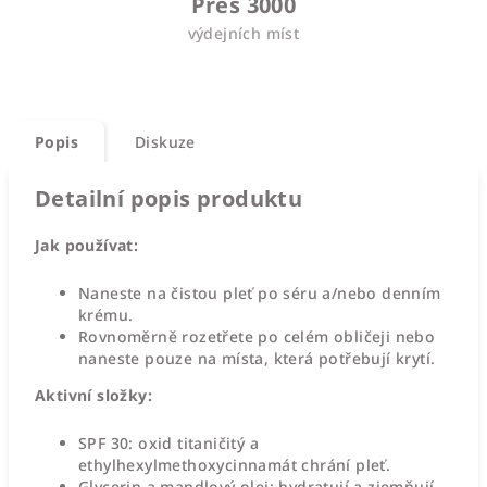
Přes 3000
výdejních míst
Popis
Diskuze
Detailní popis produktu
Jak používat:
Naneste na čistou pleť po séru a/nebo denním
krému.
Rovnoměrně rozetřete po celém obličeji nebo
naneste pouze na místa, která potřebují krytí.
Aktivní složky:
SPF 30: oxid titaničitý a
ethylhexylmethoxycinnamát chrání pleť.
Glycerin a mandlový olej: hydratují a zjemňují.