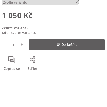
1 050 Kč
Měrná
Zvolte variantu
cena:
Kód:
Zvolte variantu
−
+
Do košíku
Zeptat se
Sdílet