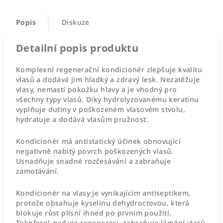
Popis
Diskuze
Detailní popis produktu
Komplexní regenerační kondicionér zlepšuje kvalitu
vlasů a dodává jim hladký a zdravý lesk. Nezatěžuje
vlasy, nemastí pokožku hlavy a je vhodný pro
všechny typy vlasů. Díky hydrolyzovanému keratinu
vyplňuje dutiny v poškozeném vlasovém stvolu,
hydratuje a dodává vlasům pružnost.
Kondicionér má antistatický účinek obnovující
negativně nabitý povrch poškozených vlasů.
Usnadňuje snadné rozčesávání a zabraňuje
zamotávání.
Kondicionér na vlasy je vynikajícím antiseptikem,
protože obsahuje kyselinu dehydroctovou, která
blokuje růst plísní ihned po prvním použití.
Tokoferol zvyšuje regeneraci, zabraňuje lámání vlasů