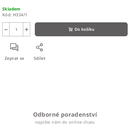
Měrná
Skladem
cena:
Kód:
H334/1
−
+
Do košíku
Zeptat se
Sdílet
Odborné poradenství
napište nám do online chatu