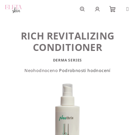
Přejít
na
obsah
Nákupn
Hledat
Přihlášení
RICH REVITALIZING
košík
CONDITIONER
DERMA SERIES
Průměrné
Neohodnoceno
Podrobnosti hodnocení
hodnocení
produktu
je
0,0
z
5
hvězdiček.