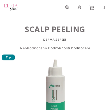
Přejít
na
obsah
Nákupn
Hledat
Přihlášení
SCALP PEELING
košík
DERMA SERIES
Průměrné
Neohodnoceno
Podrobnosti hodnocení
hodnocení
Tip
produktu
je
0,0
z
5
hvězdiček.