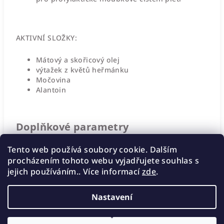
AKTIVNÍ SLOŽKY:
Mátový a skořicový olej
výtažek z květů heřmánku
Močovina
Alantoin
Doplňkové parametry
Tento web používá soubory cookie. Dalším
Kategorie
:
Péče o vlasy
procházením tohoto webu vyjadřujete souhlas s
jejich používáním.. Více informací
EAN
:
3830065713310
zde
.
Nastavení
Z
Copyright 2026
Eletaskin
. Všechna práva vyhrazena.