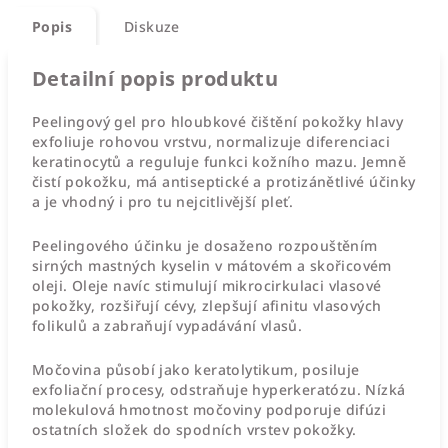
Popis
Diskuze
Detailní popis produktu
Peelingový gel pro hloubkové čištění pokožky hlavy
exfoliuje rohovou vrstvu, normalizuje diferenciaci
keratinocytů a reguluje funkci kožního mazu. Jemně
čistí pokožku, má antiseptické a protizánětlivé účinky
a je vhodný i pro tu nejcitlivější pleť.
Peelingového účinku je dosaženo rozpouštěním
sirných mastných kyselin v mátovém a skořicovém
oleji. Oleje navíc stimulují mikrocirkulaci vlasové
pokožky, rozšiřují cévy, zlepšují afinitu vlasových
folikulů a zabraňují vypadávání vlasů.
Močovina působí jako keratolytikum, posiluje
exfoliační procesy, odstraňuje hyperkeratózu. Nízká
molekulová hmotnost močoviny podporuje difúzi
ostatních složek do spodních vrstev pokožky.