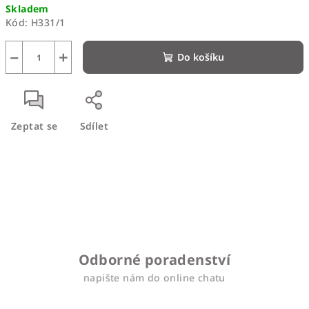
Skladem
cena:
Kód:
H331/1
−
+
Do košíku
Zeptat se
Sdílet
Odborné poradenství
napište nám do online chatu