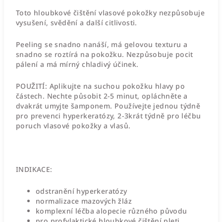
Toto hloubkové čištění vlasové pokožky nezpůsobuje
vysušení, svědění a další citlivosti.
Peeling se snadno nanáší, má gelovou texturu a
snadno se roztírá na pokožku. Nezpůsobuje pocit
pálení a má mírný chladivý účinek.
POUŽITÍ:
Aplikujte na suchou pokožku hlavy po
částech. Nechte působit 2-5 minut, opláchněte a
dvakrát umyjte šamponem. Používejte jednou týdně
pro prevenci hyperkeratózy, 2-3krát týdně pro léčbu
poruch vlasové pokožky a vlasů.
INDIKACE:
odstranění hyperkeratózy
normalizace mazových žláz
komplexní léčba alopecie různého původu
pro profylaktické hloubkové čištění pleti