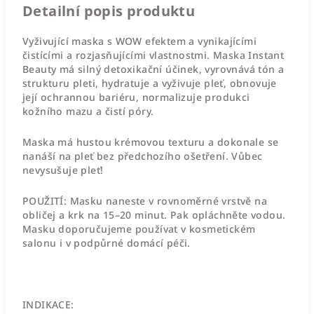
Detailní popis produktu
Vyživující maska s WOW efektem a vynikajícími
čistícími a rozjasňujícími vlastnostmi. Maska Instant
Beauty má silný detoxikační účinek, vyrovnává tón a
strukturu pleti, hydratuje a vyživuje pleť, obnovuje
její ochrannou bariéru, normalizuje produkci
kožního mazu a čistí póry.
Maska má hustou krémovou texturu a dokonale se
nanáší na pleť bez předchozího ošetření. Vůbec
nevysušuje pleť!
POUŽITÍ:
Masku naneste v rovnoměrné vrstvě na
obličej a krk na 15–20 minut. Pak opláchněte vodou.
Masku doporučujeme používat v kosmetickém
salonu i v podpůrné domácí péči.
INDIKACE: