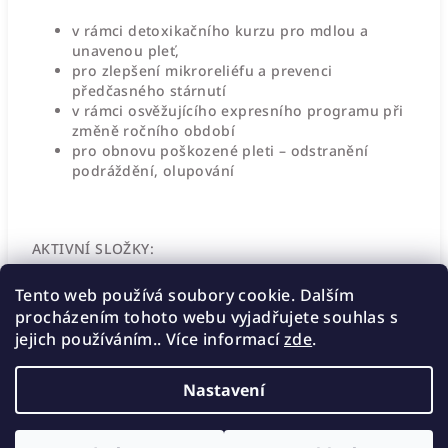
v rámci detoxikačního kurzu pro mdlou a
unavenou pleť,
pro zlepšení mikroreliéfu a prevenci
předčasného stárnutí
v rámci osvěžujícího expresního programu při
změně ročního období
pro obnovu poškozené pleti – odstranění
podráždění, olupování
AKTIVNÍ SLOŽKY:
Kaolin
Tento web používá soubory cookie. Dalším
Avokádový olej
procházením tohoto webu vyjadřujete souhlas s
Olej ze sladkých mandlí
jejich používáním.. Více informací
zde
.
Nastavení
Z
Copyright 2026
Eletaskin
. Všechna práva vyhrazena.