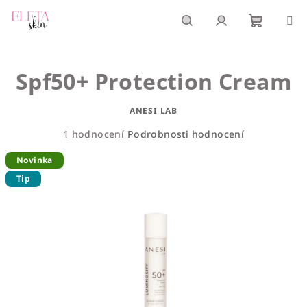
Přejít
na
obsah
Nákupn
Hledat
Přihlášení
Spf50+ Protection Cream
košík
ANESI LAB
Průměrné
1 hodnocení
Podrobnosti hodnocení
hodnocení
Novinka
produktu
je
Tip
5,0
z
5
hvězdiček.