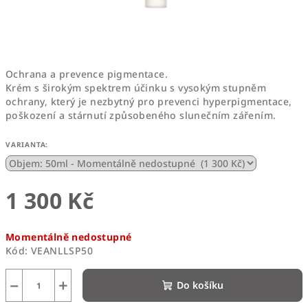
Ochrana a prevence pigmentace.
Krém s širokým spektrem účinku s vysokým stupněm
ochrany, který je nezbytný pro prevenci hyperpigmentace,
poškození a stárnutí způsobeného slunečním zářením.
VARIANTA:
1 300 Kč
Měrná
Momentálně nedostupné
cena:
Kód:
VEANLLSP50
−
+
Do košíku