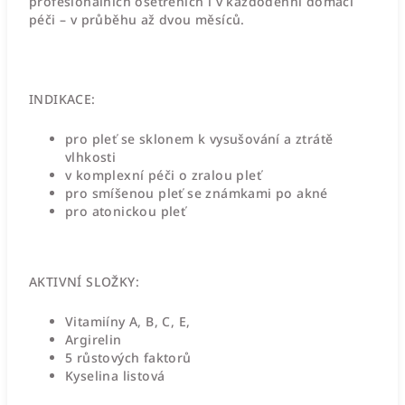
profesionálních ošetřeních i v každodenní domácí
péči – v průběhu až dvou měsíců.
INDIKACE:
pro pleť se sklonem k vysušování a ztrátě
vlhkosti
v komplexní péči o zralou pleť
pro smíšenou pleť se známkami po akné
pro atonickou pleť
AKTIVNÍ SLOŽKY:
Vitamiíny A, B, C, E,
Argirelin
5 růstových faktorů
Kyselina listová