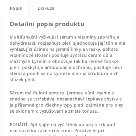
Popis
Diskuze
Detailní popis produktu
Multifunkční vyživující sérum s vitamíny zabraňuje
dehydrataci, rozjasňuje pleť, sjednocuje její tón a má
vyhlazující účinek na jemné linky a vrásky. Bohaté
vitamínové složení posiluje syntézu ceramidů a
mastných kyselin a obnovuje tak bariérové funkce
pleti, poskytuje antioxidační ochranu, posiluje cévní
stěnu a podílí se na syntéze mnoha strukturálních
složek pleti.
Sérum má fluidní texturu, jemnou vůni, rychle a
snadno se vstřebává, nezanechává lepkavé zbytky a
je příjemné pro všechny typy pleti, zejména pro pleť
se sklonem k vysušování a ztrátě tonusu.
POUŽITÍ:
Aplikujte na vyčištěný obličej a krk pod
masku nebo závěrečný krém. Používejte při