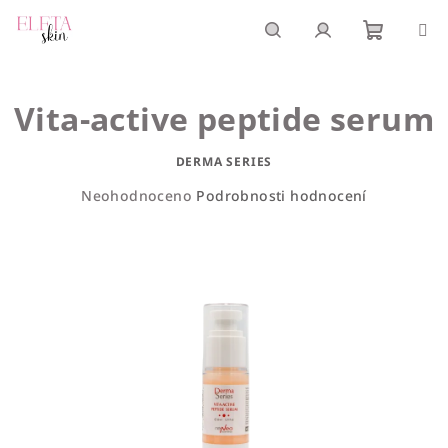
Přejít
na
obsah
Nákupn
Hledat
Přihlášení
Vita-active peptide serum
košík
DERMA SERIES
Průměrné
Neohodnoceno
Podrobnosti hodnocení
hodnocení
produktu
je
0,0
z
5
hvězdiček.