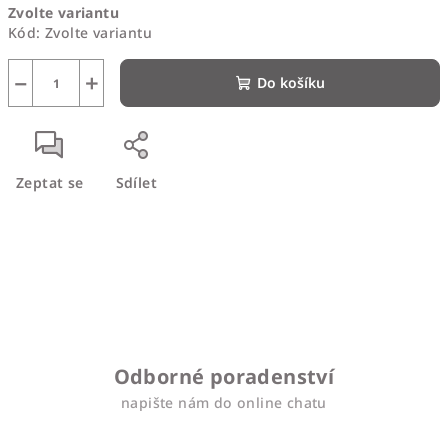
Zvolte variantu
cena:
Kód:
Zvolte variantu
−
+
Do košíku
Zeptat se
Sdílet
Odborné poradenství
napište nám do online chatu