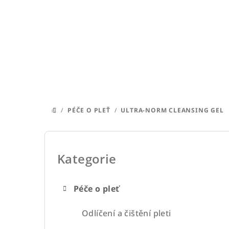
Přejít
na
obsah
/
PÉČE O PLEŤ
/
ULTRA-NORM CLEANSING GEL
DOMŮ
P
o
Kategorie
Přeskočit
kategorie
s
Péče o pleť
t
r
Odlíčení a čištění pleti