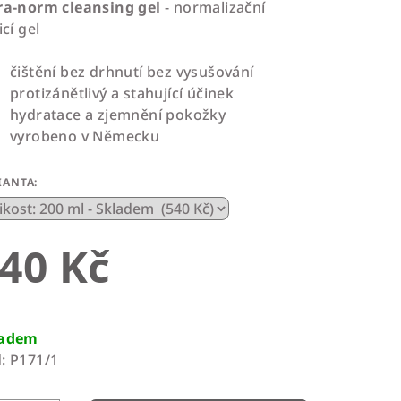
ra-norm cleansing gel
- n
ormalizačn
í
icí gel
čištění bez drhnutí bez vysušování
protizánětlivý a stahující účinek
zdiček.
hydratace a zjemnění pokožky
vyrobeno v Německu
IANTA:
40 Kč
rná
a:
ladem
:
P171/1