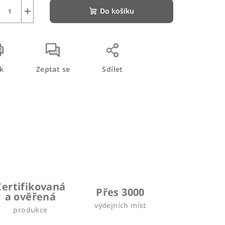
+
Do košíku
sk
Zeptat se
Sdílet
Certifikovaná
Přes 3000
a ověřená
výdejních míst
produkce