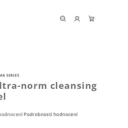
Hledat
Přihlášení
Nákupní
košík
MA SERIES
ltra-norm cleansing
el
ůměrné
hodnocení
Podrobnosti hodnocení
nocení
duktu