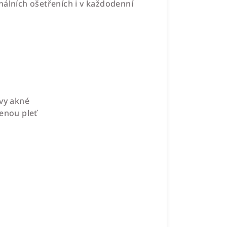
nálních ošetřeních i v každodenní
evy akné
šenou pleť