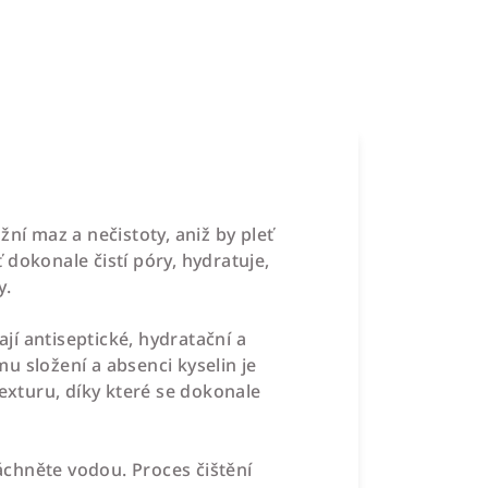
ní maz a nečistoty, aniž by pleť
dokonale čistí póry, hydratuje,
y.
ají antiseptické, hydratační a
u složení a absenci kyselin je
texturu, díky které se dokonale
chněte vodou. Proces čištění